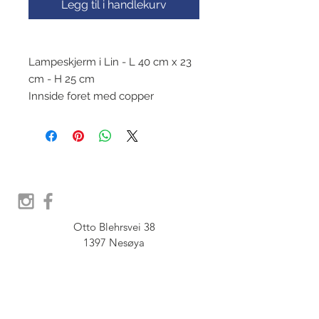
Legg til i handlekurv
Lampeskjerm i Lin - L 40 cm x 23
cm - H 25 cm
Innside foret med copper
Otto Blehrsvei 38

1397 Nesøya

Orgnr.  914 575 109

SHOWROOM - Åpent etter 