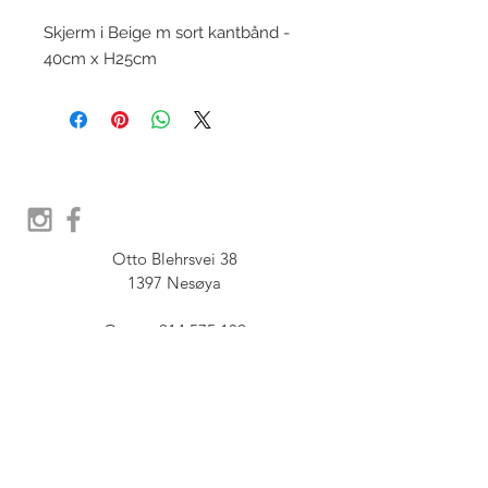
Skjerm i Beige m sort kantbånd -
40cm x H25cm
Otto Blehrsvei 38

1397 Nesøya

Orgnr.  914 575 109

SHOWROOM - Åpent etter 
avtale, Book tid hos oss her:
post@furbish.no