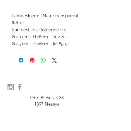
Lampeskjerm i Natur transparent
flettet
Kan bestilles i følgende str;
Ø 20 cm - H 16cm kr. 420,-
Ø 25 cm - H 26cm kr. 650,-
Otto Blehrsvei 38

1397 Nesøya

Orgnr.  914 575 109

SHOWROOM - Åpent etter 