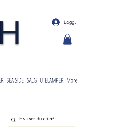
SH
Logg inn
ER
SEA SIDE
SALG
UTELAMPER
More