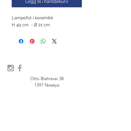
Legg til i handlekurv
Lampefot i keramikk
H 49 cm - Ø 21 cm
Otto Blehrsvei 38

1397 Nesøya

Orgnr.  914 575 109

SHOWROOM - Åpent etter 
avtale, Book tid hos oss her: