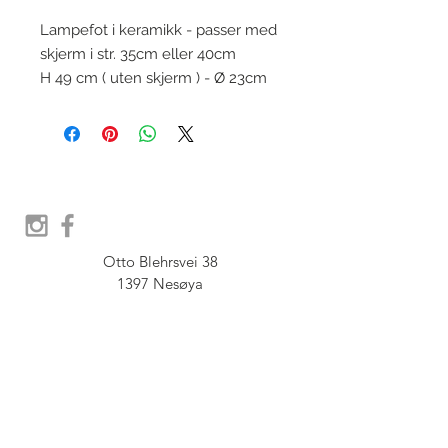
Lampefot i keramikk - passer med
skjerm i str. 35cm eller 40cm
H 49 cm ( uten skjerm ) - Ø 23cm
Otto Blehrsvei 38

1397 Nesøya

Orgnr.  914 575 109

SHOWROOM - Åpent etter 
avtale, Book tid hos oss her:
post@furbish.no