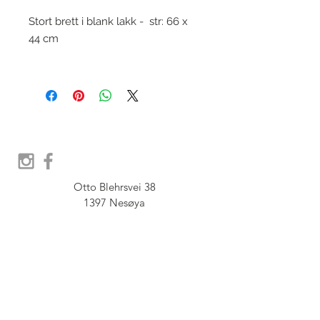
Stort brett i blank lakk - str: 66 x
44 cm
Otto Blehrsvei 38

1397 Nesøya

Orgnr.  914 575 109

SHOWROOM - Åpent etter 
avtale, Book tid hos oss her:
post@furbish.no