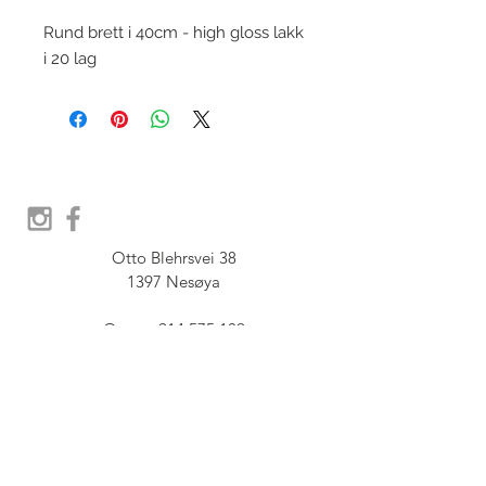
Rund brett i 40cm - high gloss lakk
i 20 lag
Otto Blehrsvei 38

1397 Nesøya

Orgnr.  914 575 109

SHOWROOM - Åpent etter 
avtale, Book tid hos oss her:
post@furbish.no