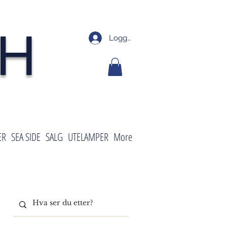
SH
Logg inn
ER
SEA SIDE
SALG
UTELAMPER
More