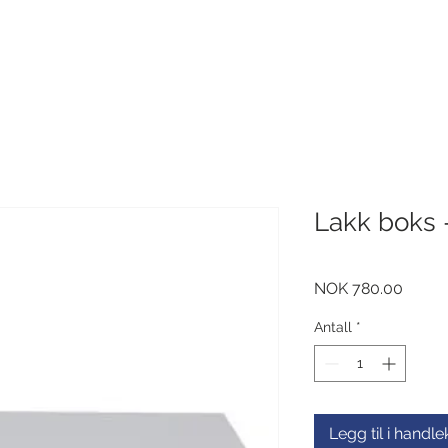
Lakk boks -
Pris
NOK 780.00
Antall
*
Legg til i handl