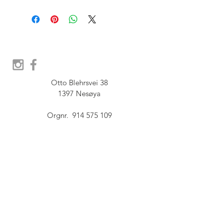
Otto Blehrsvei 38

1397 Nesøya

Orgnr.  914 575 109

SHOWROOM - Åpent etter 
avtale, Book tid hos oss her:
post@furbish.no
FAQ