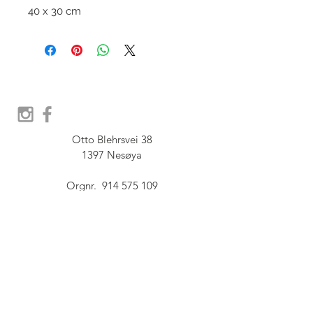
40 x 30 cm
Otto Blehrsvei 38

1397 Nesøya

Orgnr.  914 575 109

SHOWROOM - Åpent etter 
avtale, Book tid hos oss her:
post@furbish.no