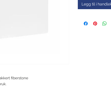
Legg til i handl
lakkert fiberstone
ruk.