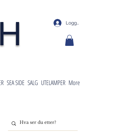
SH
Logg inn
ER
SEA SIDE
SALG
UTELAMPER
More