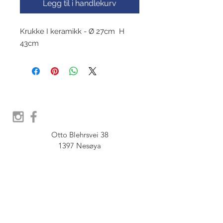
Legg til i handlekurv
Krukke I keramikk - Ø 27cm H
43cm
Otto Blehrsvei 38

1397 Nesøya

Orgnr.  914 575 109

SHOWROOM - Åpent etter 
avtale, Book tid hos oss her: