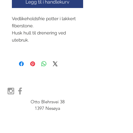
Legg til i handlekurv
Vedlikeholdsfrie potter i lakkert
fiberstone.
Husk hull til drenering ved
utebruk.
Otto Blehrsvei 38

1397 Nesøya

Orgnr.  914 575 109
