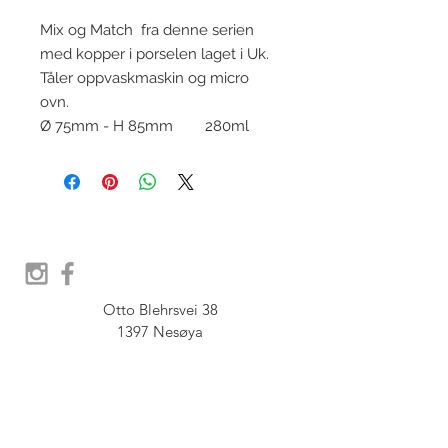
Mix og Match fra denne serien
med kopper i porselen laget i Uk.
Tåler oppvaskmaskin og micro
ovn.
Ø 75mm - H 85mm 280ml
Otto Blehrsvei 38

1397 Nesøya

Orgnr.  914 575 109

SHOWROOM - Åpent etter 
avtale, Book tid hos oss her: