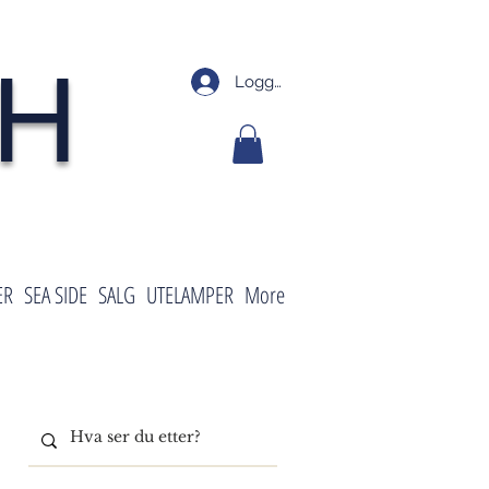
SH
Logg inn
ER
SEA SIDE
SALG
UTELAMPER
More