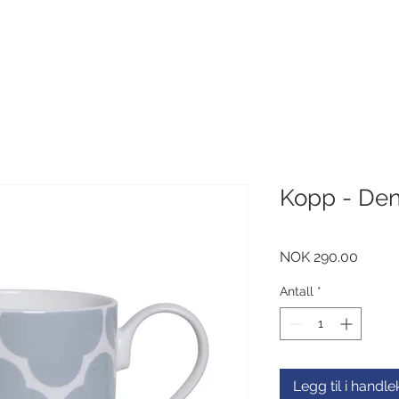
Kopp - De
Pris
NOK 290.00
Antall
*
Legg til i handl