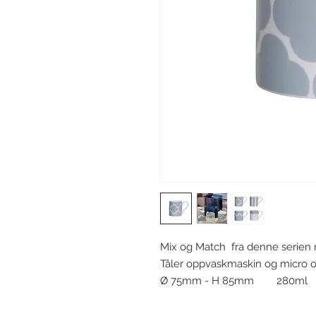
Mix og Match fra denne serien m
Tåler oppvaskmaskin og micro o
Ø 75mm - H 85mm 280ml