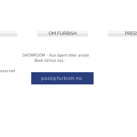
OM FURBISH
PRES
8, 1397 NESØYA SHOWROOM - Kun åpe
 Book tid hos oss :
s Reserved
post@furbish.no