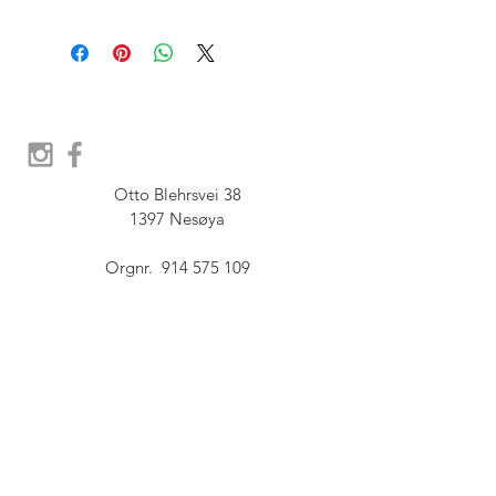
Otto Blehrsvei 38

1397 Nesøya

Orgnr.  914 575 109

SHOWROOM - Åpent etter 
avtale, Book tid hos oss her:
post@furbish.no