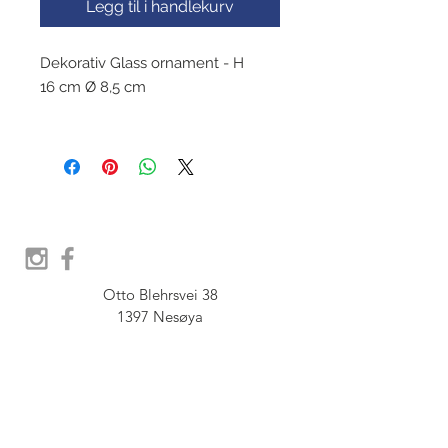
Legg til i handlekurv
Dekorativ Glass ornament - H
16 cm Ø 8,5 cm
Otto Blehrsvei 38

1397 Nesøya

Orgnr.  914 575 109

SHOWROOM - Åpent etter 
avtale, Book tid hos oss her: