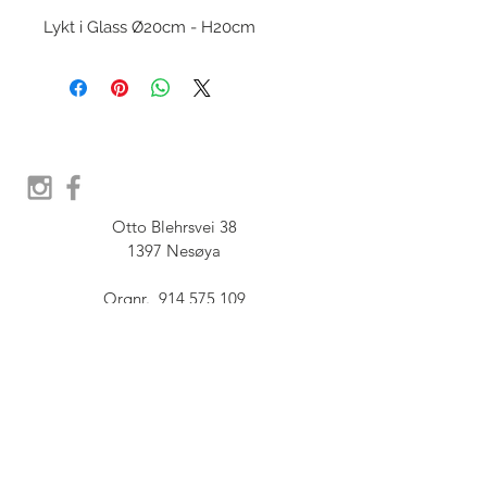
Lykt i Glass Ø20cm - H20cm
Otto Blehrsvei 38

1397 Nesøya

Orgnr.  914 575 109

SHOWROOM - Åpent etter 
avtale, Book tid hos oss her:
post@furbish.no