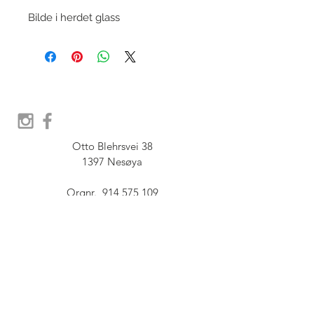
Bilde i herdet glass
Otto Blehrsvei 38

1397 Nesøya

Orgnr.  914 575 109

SHOWROOM - Åpent etter 
avtale, Book tid hos oss her:
post@furbish.no