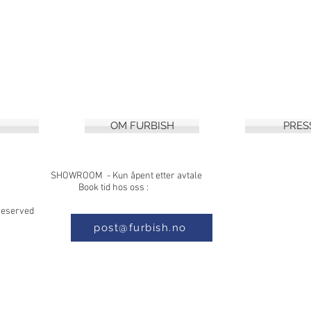
OM FURBISH
PRES
8, 1397 NESØYA SHOWROOM - Kun åpe
 Book tid hos oss :
s Reserved
post@furbish.no