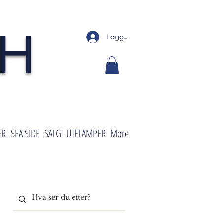
SH
Logg inn
ER
SEA SIDE
SALG
UTELAMPER
More