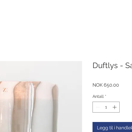
Duftlys - S
Pris
NOK 650.00
Antall
*
Legg til i handl