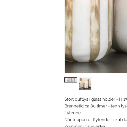
Stort duftlys i glass holder - H
Brennetid ca 80 timer - tenn lys
flytende.
Når toppen er flytende - skal d
Kommer i gave eske