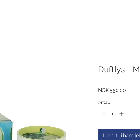
Duftlys - 
Pris
NOK 550.00
Antall
*
Legg til i handl