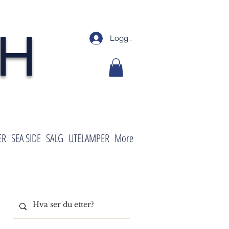
SH
Logg inn
ER
SEA SIDE
SALG
UTELAMPER
More