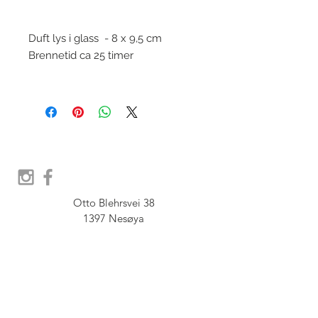
Duft lys i glass - 8 x 9,5 cm
Brennetid ca 25 timer
Otto Blehrsvei 38

1397 Nesøya

Orgnr.  914 575 109

SHOWROOM - Åpent etter 
avtale, Book tid hos oss her: