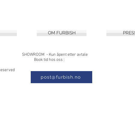
OM FURBISH
PRES
8, 1397 NESØYA SHOWROOM - Kun åpe
 Book tid hos oss :
s Reserved
post@furbish.no