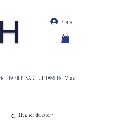
SH
Logg inn
ER
SEA SIDE
SALG
UTELAMPER
More