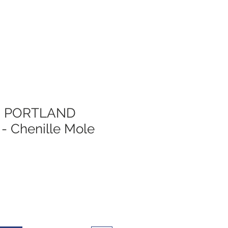
fa PORTLAND
 Chenille Mole
s