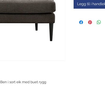
Legg til i handl
- Ben i sort eik med buet rygg