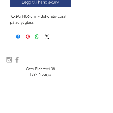
Legg til i handlekurv
31x15x H60 cm - dekorativ coral
på acryl glass
Otto Blehrsvei 38

1397 Nesøya

Orgnr.  914 575 109

SHOWROOM - Åpent etter 
avtale, Book tid hos oss her: