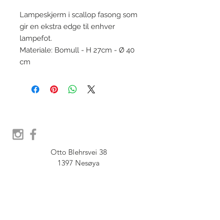
Lampeskjerm i scallop fasong som
gir en ekstra edge til enhver
lampefot.
Materiale: Bomull - H 27cm - Ø 40
cm
Otto Blehrsvei 38

1397 Nesøya

Orgnr.  914 575 109

SHOWROOM - Åpent etter 
avtale, Book tid hos oss her: