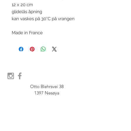
12 x 20 cm
glidelås åpning
kan vaskes på 30*C på vrangen
Made in France
Otto Blehrsvei 38

1397 Nesøya

Orgnr.  914 575 109

SHOWROOM - Åpent etter 
avtale, Book tid hos oss her: