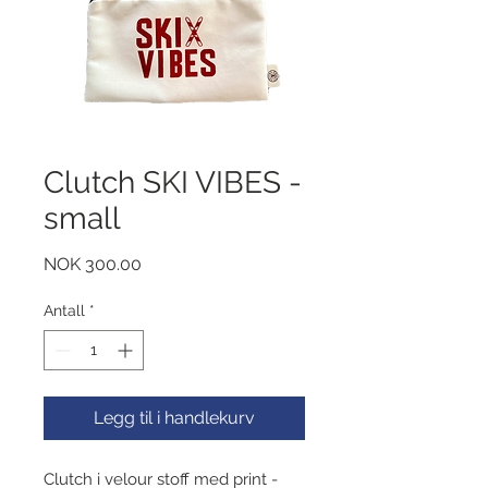
Clutch SKI VIBES -
small
Pris
NOK 300.00
Antall
*
Legg til i handlekurv
Clutch i velour stoff med print -