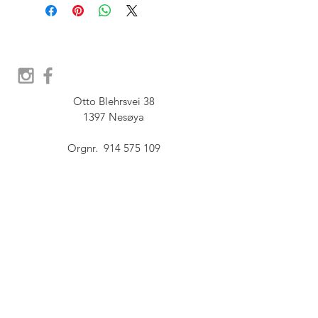
Otto Blehrsvei 38

1397 Nesøya

Orgnr.  914 575 109

SHOWROOM - Åpent etter 
avtale, Book tid hos oss her:
post@furbish.no
FAQ