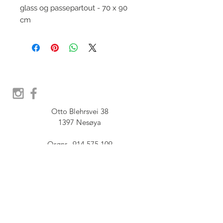
glass og passepartout - 70 x 90
cm
Otto Blehrsvei 38

1397 Nesøya

Orgnr.  914 575 109

SHOWROOM - Åpent etter 
avtale, Book tid hos oss her:
post@furbish.no