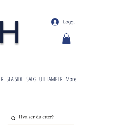
SH
Logg inn
ER
SEA SIDE
SALG
UTELAMPER
More