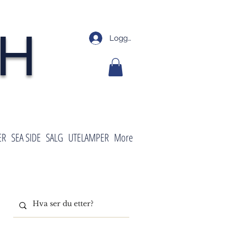
SH
Logg inn
ER
SEA SIDE
SALG
UTELAMPER
More