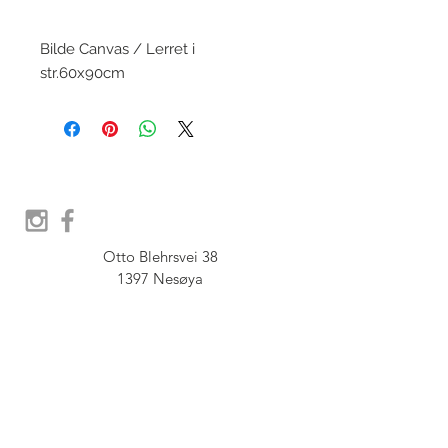
Bilde Canvas / Lerret i
str.60x90cm
Otto Blehrsvei 38

1397 Nesøya

Orgnr.  914 575 109

SHOWROOM - Åpent etter 
avtale, Book tid hos oss her:
post@furbish.no