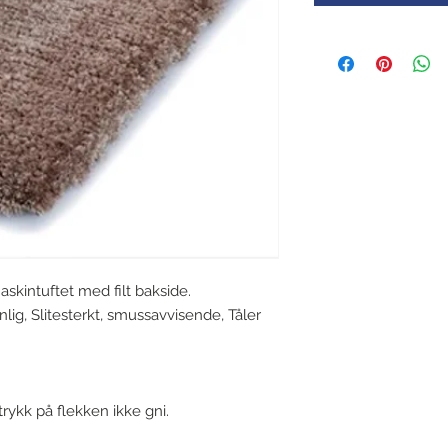
skintuftet med filt bakside.
nnlig, Slitesterkt, smussavvisende, Tåler
trykk på flekken ikke gni.