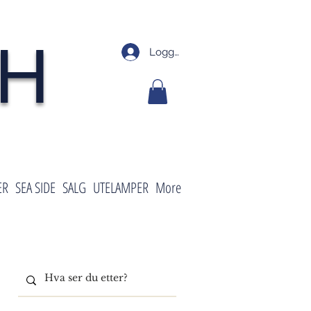
SH
Logg inn
ER
SEA SIDE
SALG
UTELAMPER
More