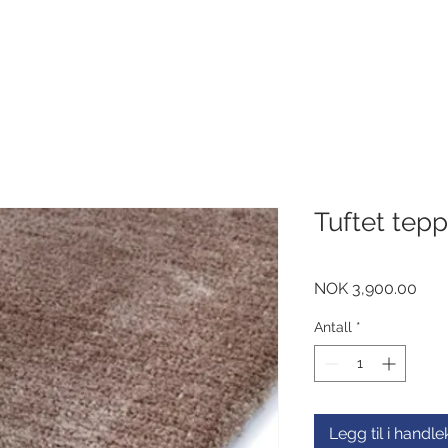
Tuftet tep
Pris
NOK 3,900.00
Antall
*
Legg til i handl