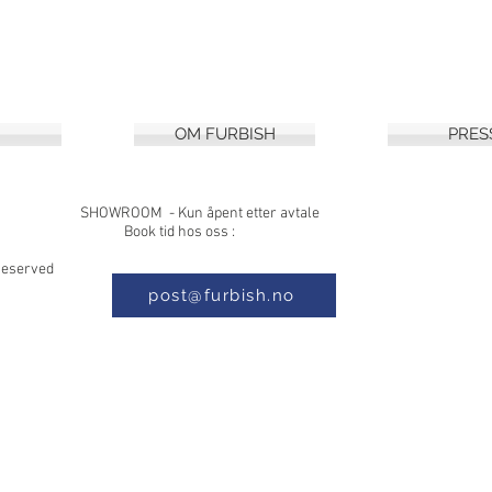
OM FURBISH
PRES
8, 1397 NESØYA SHOWROOM - Kun åpe
 Book tid hos oss :
s Reserved
post@furbish.no