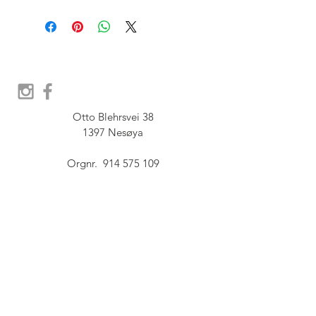
Otto Blehrsvei 38

1397 Nesøya

Orgnr.  914 575 109

SHOWROOM - Åpent etter 
avtale, Book tid hos oss her:
post@furbish.no
FAQ