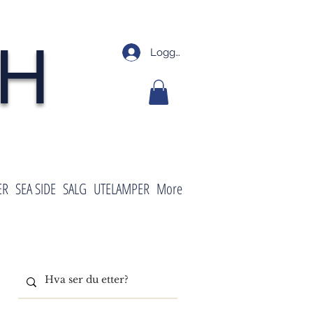
SH
Logg inn
ER
SEA SIDE
SALG
UTELAMPER
More