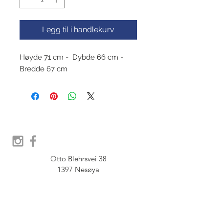
Legg til i handlekurv
Høyde 71 cm -  Dybde 66 cm - 
Bredde 67 cm
Otto Blehrsvei 38

1397 Nesøya

Orgnr.  914 575 109

SHOWROOM - Åpent etter 