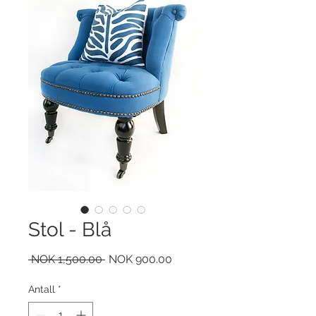
Stol - Blå
Vanlig
Salgspris
 NOK 1,500.00 
NOK 900.00
pris
Antall
*