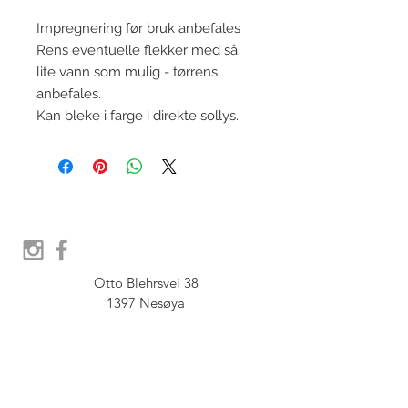
Impregnering før bruk anbefales
Rens eventuelle flekker med så
lite vann som mulig - tørrens
anbefales.
Kan bleke i farge i direkte sollys.
Otto Blehrsvei 38

1397 Nesøya

Orgnr.  914 575 109

SHOWROOM - Åpent etter 
avtale, Book tid hos oss her: