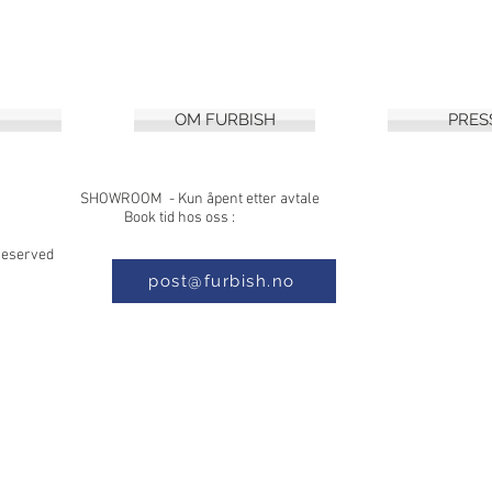
OM FURBISH
PRES
8, 1397 NESØYA SHOWROOM - Kun åpe
 Book tid hos oss :
s Reserved
post@furbish.no