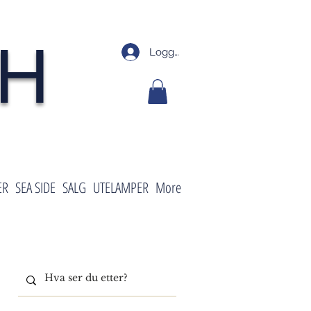
SH
Logg inn
ER
SEA SIDE
SALG
UTELAMPER
More