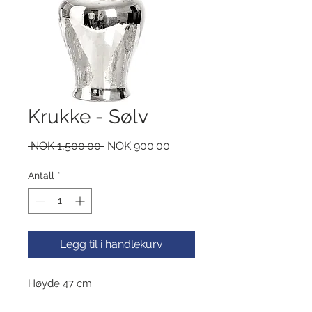
Krukke - Sølv
Vanlig
Salgspris
 NOK 1,500.00 
NOK 900.00
pris
Antall
*
Legg til i handlekurv
Høyde 47 cm