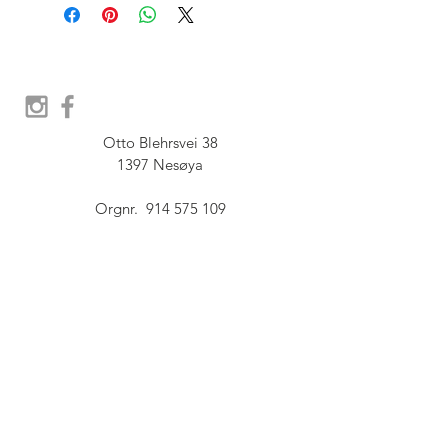
Otto Blehrsvei 38

1397 Nesøya

Orgnr.  914 575 109

SHOWROOM - Åpent etter 
avtale, Book tid hos oss her:
post@furbish.no
FAQ