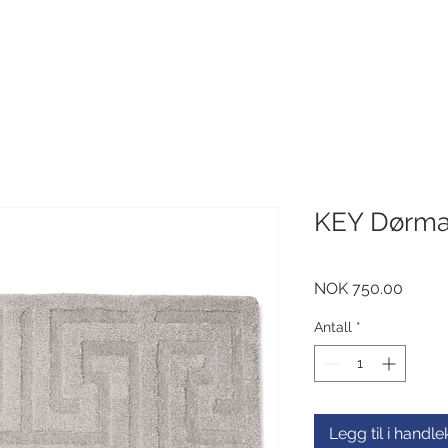
KEY Dørma
Pris
NOK 750.00
Antall
*
Legg til i handl