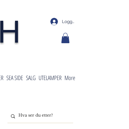
SH
Logg inn
ER
SEA SIDE
SALG
UTELAMPER
More