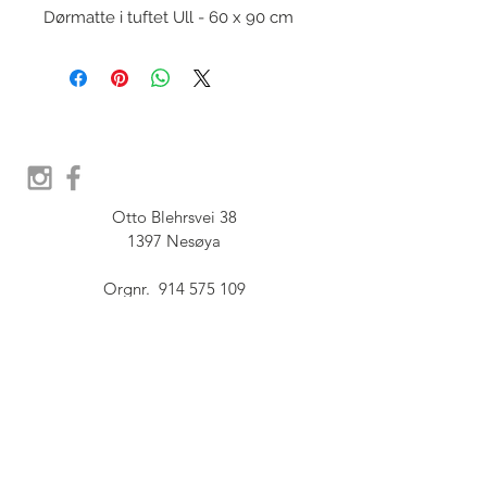
Dørmatte i tuftet Ull - 60 x 90 cm
Otto Blehrsvei 38

1397 Nesøya

Orgnr.  914 575 109

SHOWROOM - Åpent etter 
avtale, Book tid hos oss her:
post@furbish.no